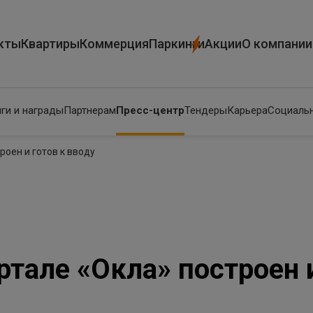
кты
Квартиры
Коммерция
Паркинги
Акции
О компании
ги и награды
Партнерам
Пресс-центр
Тендеры
Карьера
Социальн
роен и готов к вводу
ртале «Окла» построен и