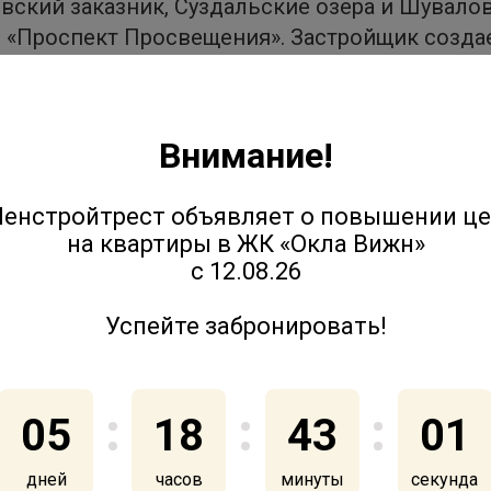
кий заказник, Суздальские озера и Шуваловс
 «Проспект Просвещения». Застройщик создае
ходимой инфраструктурой: кафе, спортивные
орта и детских игр. Также запланировано стр
Внимание!
«Окла» начинается от 7,9 млн руб. Предложе
енстройтрест объявляет о повышении ц
еди интересных планировочных решений – вар
на квартиры в ЖК «Окла Вижн»
 и кладовыми, увеличенными балконами и ло
с 12.08.26
ием проектного финансирования от Северо-За
Успейте забронировать!
05
18
43
00
дней
часов
минуты
секунд