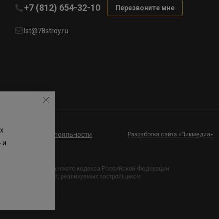
+7 (812) 654-32-10
Перезвоните мне
lst@78stroy.ru
х
ие к программе лояльности
Разработка сайта «Пикмедиа»
 и
и Статьи 437 Гражданского кодекса Российской Федерации.
х проектных решений, реализуемых застройщиком.