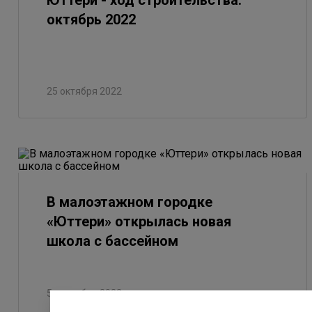
Юттери - ход строительства.
октябрь 2022
25 октября 2022
В малоэтажном городке
«Юттери» открылась новая
школа с бассейном
5 сентября 2022