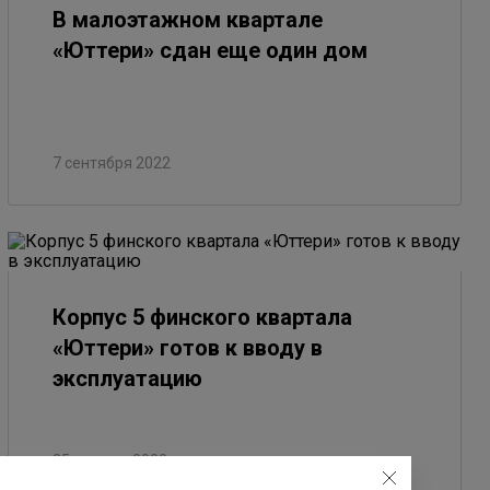
В малоэтажном квартале
«Юттери» сдан еще один дом
7 сентября 2022
Корпус 5 финского квартала
«Юттери» готов к вводу в
эксплуатацию
25 августа 2022