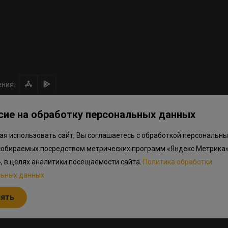
ния:
сие на обработку персональных данных
я использовать сайт, Вы соглашаетесь с обработкой персональны
ом направлении средств
Правила программы лояльности
Приложен
собираемых посредством метрических программ «Яндекс Метрика»
.объектов в Окле
», в целях аналитики посещаемости сайта.
Политика обработки
льных данных
льный характер, не является публичной офертой, определяемой положениям
дварительный ознакомительный характер и могут отличаться от фактически
нять