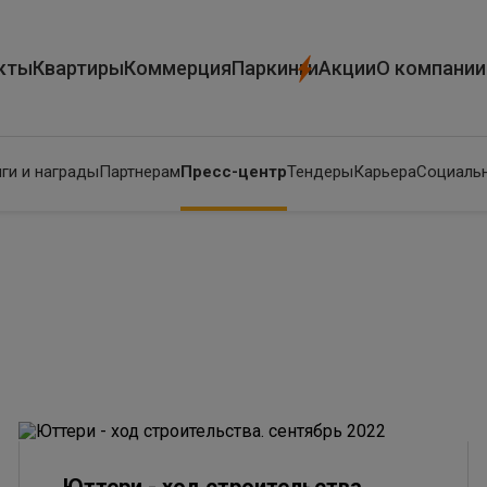
кты
Квартиры
Коммерция
Паркинги
Акции
О компании
ги и награды
Партнерам
Пресс-центр
Тендеры
Карьера
Социальн