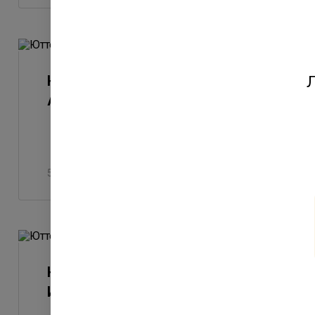
Юттери - ход строительства.
Л
Август 2022
5 августа 2022
Юттери - ход строительства.
Июнь 2022