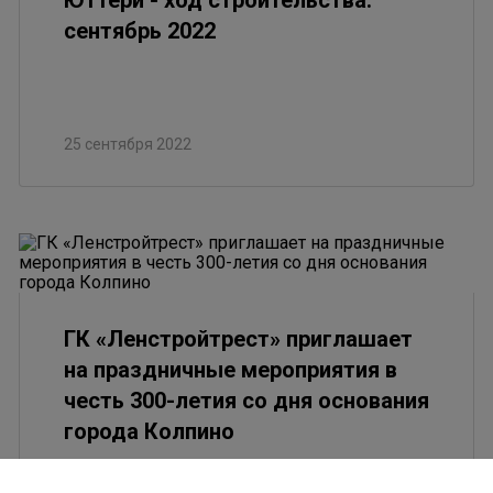
Юттери - ход строительства.
сентябрь 2022
25 сентября 2022
ГК «Ленстройтрест» приглашает
на праздничные мероприятия в
честь 300-летия со дня основания
города Колпино
29 августа 2022