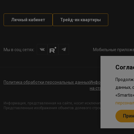
Личный кабинет
Трейд-ин квартиры
Мы в соц сетях:
Мобильные приложе
Согла
Продолжа
Политика обработки персональных данных
Информация о планов
данных, 
на строительство соц
«Smartis
персона
Информация, представленная на сайте, носит исключительно ознакомите
Представленные изображения объектов долевого строительства носят пре
При