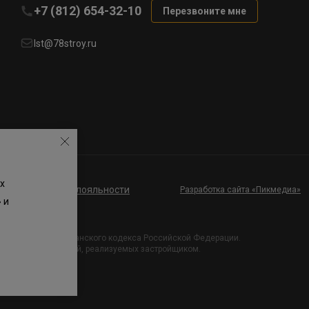
+7 (812) 654-32-10
Перезвоните мне
lst@78stroy.ru
х
ие к программе лояльности
Разработка сайта «Пикмедиа»
 и
и Статьи 437 Гражданского кодекса Российской Федерации.
х проектных решений, реализуемых застройщиком.