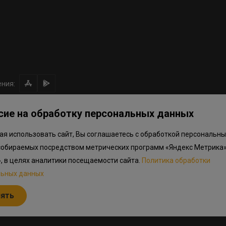
ния:
сие на обработку персональных данных
я использовать сайт, Вы соглашаетесь с обработкой персональны
ом направлении средств
Правила программы лояльности
Приложен
собираемых посредством метрических программ «Яндекс Метрика»
.объектов в Окле
», в целях аналитики посещаемости сайта.
Политика обработки
льных данных
льный характер, не является публичной офертой, определяемой положениям
дварительный ознакомительный характер и могут отличаться от фактически
нять