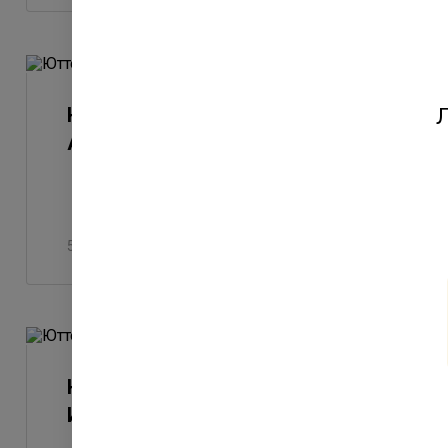
Юттери - ход строительства.
Л
Август 2022
5 августа 2022
Юттери - ход строительства.
Июнь 2022