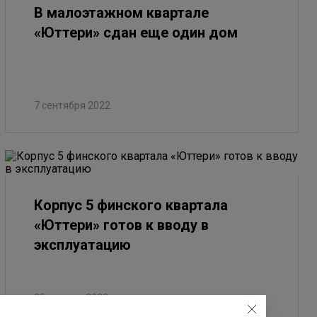
В малоэтажном квартале
«Юттери» сдан еще один дом
7 сентября 2022
Корпус 5 финского квартала
«Юттери» готов к вводу в
эксплуатацию
25 августа 2022