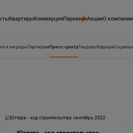
кты
Квартиры
Коммерция
Паркинги
Акции
О компании
ги и награды
Партнерам
Пресс-центр
Тендеры
Карьера
Социальн