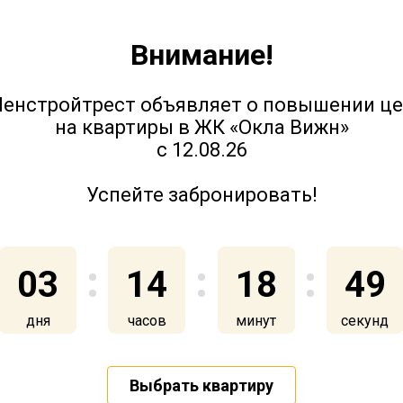
Внимание!
Юттери - ход строительства.
енстройтрест объявляет о повышении ц
на квартиры в ЖК «Окла Вижн»
Июль 2022
с 12.08.26
Успейте забронировать!
5 июля 2022
03
14
18
49
дня
часов
минут
секунд
Юттери - ход строительства. Май
2022
Выбрать квартиру