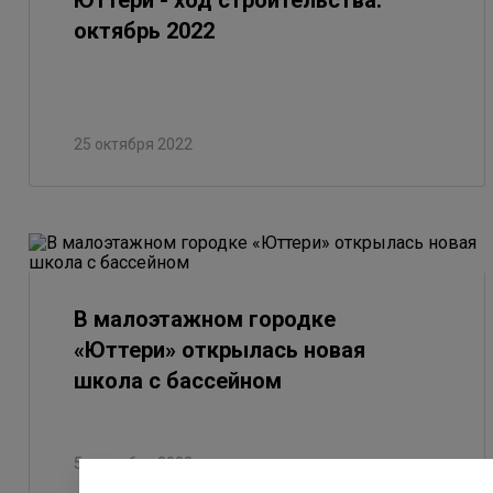
Юттери - ход строительства.
октябрь 2022
25 октября 2022
В малоэтажном городке
«Юттери» открылась новая
школа с бассейном
5 сентября 2022