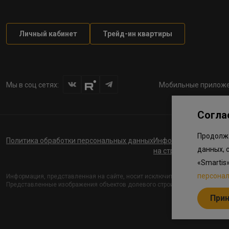
Личный кабинет
Трейд-ин квартиры
Мы в соц сетях:
Мобильные приложе
Согла
Продолжа
Политика обработки персональных данных
Информация о планов
данных, 
на строительство соц
«Smartis
персона
Информация, представленная на сайте, носит исключительно ознакомите
Представленные изображения объектов долевого строительства носят пре
При