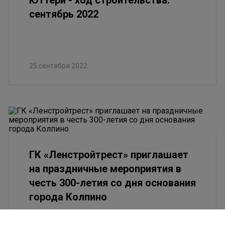
Юттери - ход строительства.
сентябрь 2022
25 сентября 2022
ГК «Ленстройтрест» приглашает
на праздничные мероприятия в
честь 300-летия со дня основания
города Колпино
29 августа 2022