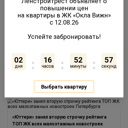
Ленстройтрест объявляет о
4 августа 2020
повышении цен
на квартиры в ЖК «Окла Вижн»
с 12.08.26
Юттери — ход строительства. Июль 2020
2 августа 2020
Успейте забронировать!
02
16
52
57
Финский городок «Юттери» стал героем
дня
часов
минуты
секунд
ролика портала Urbanus о лучших семейных
ЖК Петербурга
Выбрать квартиру
10 июля 2020
«Юттери» занял вторую строчку рейтинга
ТОП ЖК всех малоэтажных новостроек