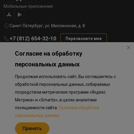
Мобильные приложения:
Санкт-Петербург, ул. Миллионная, д. 8
+7 (812) 654-32-10
Перезвоните мне
lst@78stroy.ru
Согласие на обработку
персональных данных
Политика обработки персональных данных
Продолжая использовать сайт, Вы соглашаетесь с
Информация о плановом направлении средств
на строительство соц.объектов в Окле
обработкой персональных данных, собираемых
Правила программы лояльности
посредством метрических программ «Яндекс
Приложение к программе лояльности
Разработка сайта «Пикмедиа»
Метрика» и «Smartis», в целях аналитики
посещаемости сайта.
Политика обработки
Информация, представленная на сайте, носит исключительно
ознакомительный характер, не является публичной офертой,
персональных данных
определяемой положениями Статьи 437 Гражданского кодекса
Российской Федерации. Представленные изображения объектов
Принять
долевого строительства носят предварительный ознакомительный
характер и могут отличаться от фактических проектных решений,