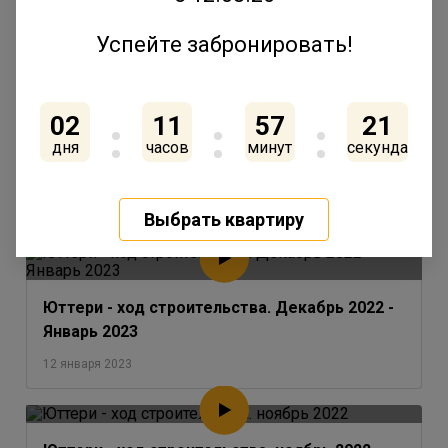
Успейте забронировать!
ГК «Ленстройтрест» утвердила концепцию
02
11
57
21
благоустройства внутренней территории
одного из последних домов в квартале
дня
часов
минут
секунда
«Юттери»
17 февраля 2023
Выбрать квартиру
Юттери - ход строительства. Декабрь 2022 -
Январь 2023
12 января 2023