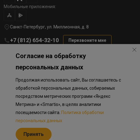
Мобильные приложения:
Санкт-Петербург, ул. Миллионная, д. 8
+7 (812) 654-32-10
Перезвоните мне
lst@78stroy.ru
Согласие на обработку
персональных данных
Политика обработки персональных данных
Продолжая использовать сайт, Вы соглашаетесь с
Информация о плановом направлении средств
на строительство соц.объектов в Окле
обработкой персональных данных, собираемых
Правила программы лояльности
посредством метрических программ «Яндекс
Приложение к программе лояльности
Разработка сайта «Пикмедиа»
Метрика» и «Smartis», в целях аналитики
посещаемости сайта.
Политика обработки
Информация, представленная на сайте, носит исключительно
ознакомительный характер, не является публичной офертой,
персональных данных
определяемой положениями Статьи 437 Гражданского кодекса
Российской Федерации. Представленные изображения объектов
Принять
долевого строительства носят предварительный ознакомительный
характер и могут отличаться от фактических проектных решений,