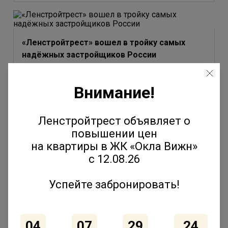
«Ленстройтрест» вошел в тройку самых
надёжных застройщиков России
3 июля 2026
Внимание!
Ленстройтрест объявляет о
повышении цен
Юлия Молчанова выступила на форуме
на квартиры в ЖК «Окла Вижн»
«Движение» с темой эволюции соседских
с 12.08.26
сообществ
2 июля 2026
Успейте забронировать!
04
07
29
24