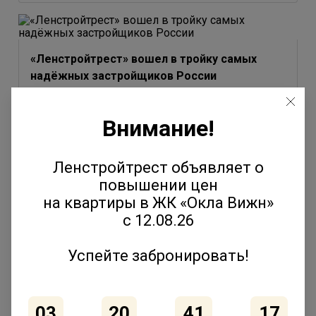
«Ленстройтрест» вошел в тройку самых
надёжных застройщиков России
3 июля 2026
Внимание!
Ленстройтрест объявляет о
повышении цен
Юлия Молчанова выступила на форуме
на квартиры в ЖК «Окла Вижн»
«Движение» с темой эволюции соседских
с 12.08.26
сообществ
2 июля 2026
Успейте забронировать!
03
20
41
17