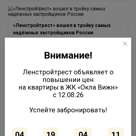
«Ленстройтрест» вошел в тройку самых
надёжных застройщиков России
3 июля 2026
Внимание!
Ленстройтрест объявляет о
повышении цен
Юлия Молчанова выступила на форуме
на квартиры в ЖК «Окла Вижн»
«Движение» с темой эволюции соседских
с 12.08.26
сообществ
2 июля 2026
Успейте забронировать!
04
19
04
11