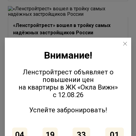
«Ленстройтрест» вошел в тройку самых
надёжных застройщиков России
3 июля 2026
Внимание!
Ленстройтрест объявляет о
повышении цен
Юлия Молчанова выступила на форуме
на квартиры в ЖК «Окла Вижн»
«Движение» с темой эволюции соседских
с 12.08.26
сообществ
2 июля 2026
Успейте забронировать!
04
19
33
01