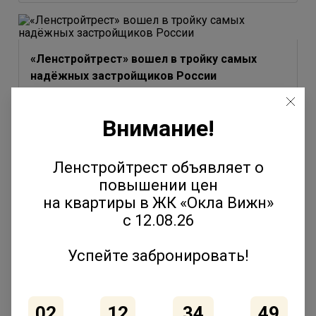
«Ленстройтрест» вошел в тройку самых
надёжных застройщиков России
3 июля 2026
Внимание!
Ленстройтрест объявляет о
повышении цен
Юлия Молчанова выступила на форуме
на квартиры в ЖК «Окла Вижн»
«Движение» с темой эволюции соседских
с 12.08.26
сообществ
2 июля 2026
Успейте забронировать!
02
12
34
49