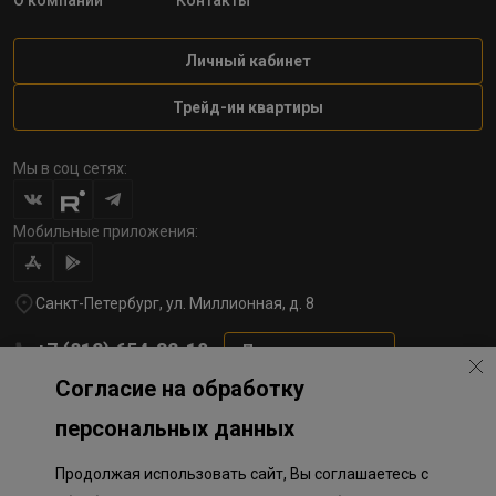
О компании
Контакты
Личный кабинет
Трейд-ин квартиры
Мы в соц сетях:
Мобильные приложения:
Санкт-Петербург, ул. Миллионная, д. 8
+7 (812) 654-32-10
Перезвоните мне
Согласие на обработку
lst@78stroy.ru
персональных данных
Продолжая использовать сайт, Вы соглашаетесь с
Политика обработки персональных данных