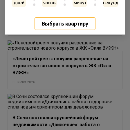
дней
часов
минут
секунд
Новый уровень девелопмента: ГК
«Ленстройтрест» получила РНС на проект
бизнес-класса во Фрунзенском районе
Выбрать квартиру
30 июня 2026
«Ленстройтрест» получил разрешение на
строительство нового корпуса в ЖК «Окла
ВИЖН»
30 июня 2026
В Сочи состоялся крупнейший форум
недвижимости «Движение»: забота о