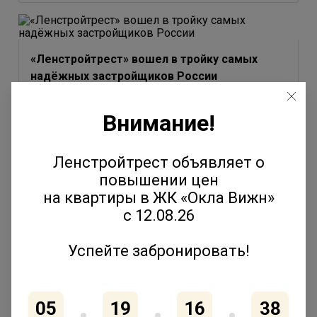
«Ленстройтрест» вошел в тройку самых
надёжных застройщиков России
3 июля 2026
Внимание!
Ленстройтрест объявляет о
повышении цен
Юлия Молчанова выступила на форуме
на квартиры в ЖК «Окла Вижн»
«Движение» с темой эволюции соседских
с 12.08.26
сообществ
2 июля 2026
Успейте забронировать!
05
19
16
38