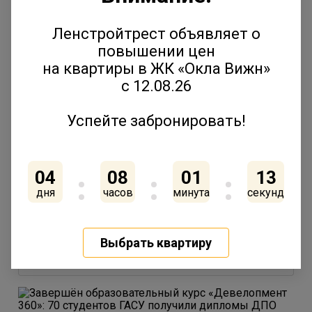
В 3 корпусе «Янила Форест» открыты
продажи трехкомнатных квартир
Ленстройтрест объявляет о
5 декабря 2025
повышении цен
на квартиры в ЖК «Окла Вижн»
с 12.08.26
В «IQ Гатчина» стартовала выдача ключей
Успейте забронировать!
3 декабря 2025
04
08
01
13
дня
часов
минута
секунд
«Ленстройтрест» получил разрешение на
строительство шестой очереди ЖК «IQ
Гатчина»
Выбрать квартиру
28 ноября 2025