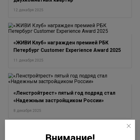
12 декабря 2025
«ЖИВИ Клуб» награжден премией РБК
Петербург Customer Experience Award 2025
11 декабря 2025
«Ленстройтрест» пятый год подряд стал
«Надежным застройщиком России»
8 декабря 2025
Внимание!