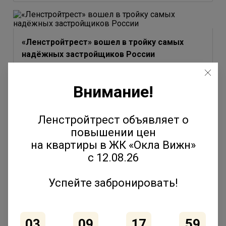
«Ленстройтрест» вошел в тройку самых
надёжных застройщиков России
3 июля 2026
Внимание!
Ленстройтрест объявляет о
повышении цен
Юлия Молчанова выступила на форуме
на квартиры в ЖК «Окла Вижн»
«Движение» с темой эволюции соседских
с 12.08.26
сообществ
2 июля 2026
Успейте забронировать!
03
09
17
59