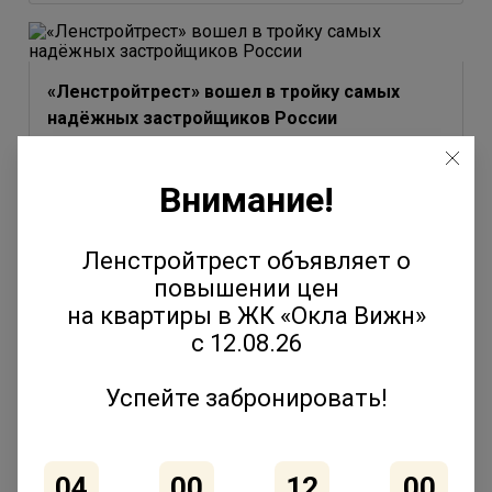
«Ленстройтрест» вошел в тройку самых
надёжных застройщиков России
3 июля 2026
Внимание!
Ленстройтрест объявляет о
повышении цен
Юлия Молчанова выступила на форуме
на квартиры в ЖК «Окла Вижн»
«Движение» с темой эволюции соседских
с 12.08.26
сообществ
2 июля 2026
Успейте забронировать!
04
00
11
59