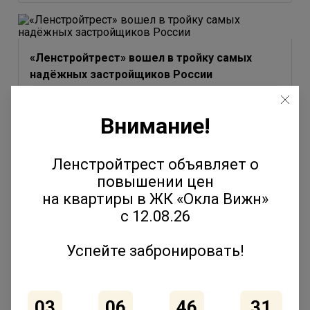
«Ленстройтрест» вошел в тройку самых
надёжных застройщиков России
3 июля 2026
Внимание!
Ленстройтрест объявляет о
повышении цен
Юлия Молчанова выступила на форуме
на квартиры в ЖК «Окла Вижн»
«Движение» с темой эволюции соседских
с 12.08.26
сообществ
2 июля 2026
Успейте забронировать!
03
06
46
31