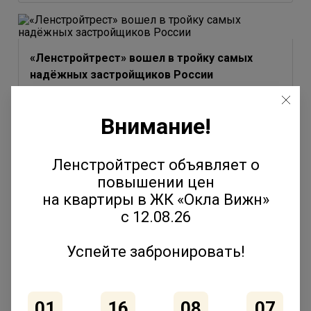
«Ленстройтрест» вошел в тройку самых
надёжных застройщиков России
3 июля 2026
Внимание!
Ленстройтрест объявляет о
повышении цен
Юлия Молчанова выступила на форуме
на квартиры в ЖК «Окла Вижн»
«Движение» с темой эволюции соседских
с 12.08.26
сообществ
2 июля 2026
Успейте забронировать!
01
16
08
07