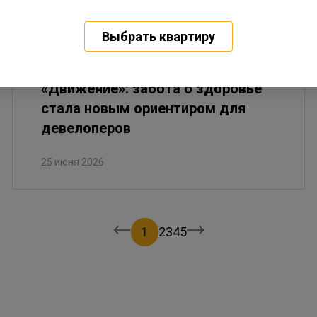
Выбрать квартиру
В Сочи состоялся крупнейший
форум недвижимости
«Движение»: забота о здоровье
стала новым ориентиром для
девелоперов
25 июня 2026
1
2
3
4
5