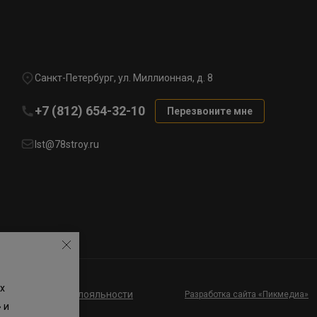
Санкт-Петербург, ул. Миллионная, д. 8
+7 (812) 654-32-10
Перезвоните мне
lst@78stroy.ru
х
ие к программе лояльности
Разработка сайта «Пикмедиа»
 и