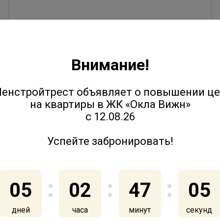
8 июля 2026
Внимание!
енстройтрест объявляет о повышении ц
Юлия Молчанова выступила на
на квартиры в ЖК «Окла Вижн»
форуме «Движение» с темой
с 12.08.26
эволюции соседских сообществ
Успейте забронировать!
2 июля 2026
05
02
47
05
дней
часа
минут
секунд