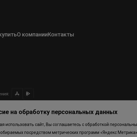
купить
О компании
Контакты
ния:
сие на обработку персональных данных
я использовать сайт, Вы соглашаетесь с обработкой персональны
ом направлении средств
Правила программы лояльности
Приложен
собираемых посредством метрических программ «Яндекс Метрика»
.объектов в Окле