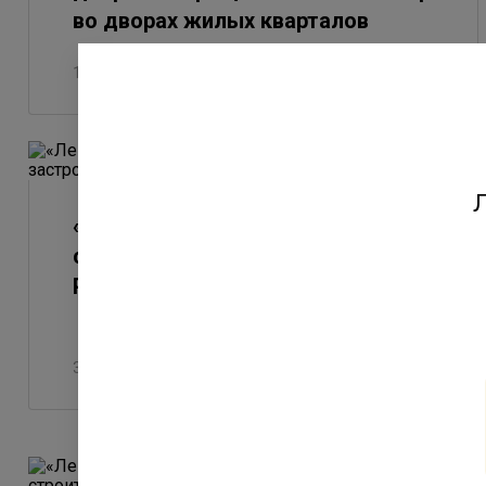
во дворах жилых кварталов
17 июля 2026
Л
«Ленстройтрест» вошел в тройку
самых надёжных застройщиков
России
3 июля 2026