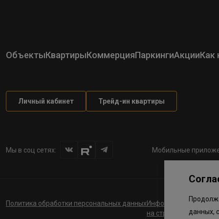
Объекты
Квартиры
Коммерция
Паркинги
Акции
Как 
Личный кабинет
Трейд-ин квартиры
Мы в соц сетях:
Мобильные приложе
Согла
Продолжа
Политика обработки персональных данных
Информация о планов
данных, 
на строительство соц