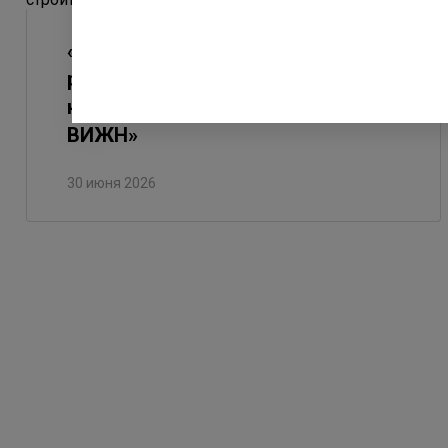
«Ленстройтрест» получил
разрешение на строительство
нового корпуса в ЖК «Окла
ВИЖН»
30 июня 2026