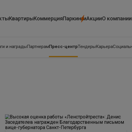
кты
Квартиры
Коммерция
Паркинги
Акции
О компании
ги и награды
Партнерам
Пресс-центр
Тендеры
Карьера
Социальн