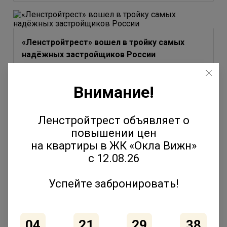
«Ленстройтрест» вошел в тройку самых
надёжных застройщиков России
3 июля 2026
Внимание!
Ленстройтрест объявляет о
повышении цен
Юлия Молчанова выступила на форуме
на квартиры в ЖК «Окла Вижн»
«Движение» с темой эволюции соседских
с 12.08.26
сообществ
2 июля 2026
Успейте забронировать!
04
21
29
37