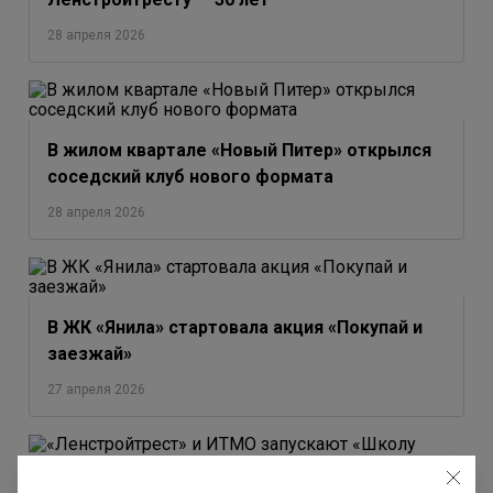
28 апреля 2026
В жилом квартале «Новый Питер» открылся
соседский клуб нового формата
28 апреля 2026
В ЖК «Янила» стартовала акция «Покупай и
заезжай»
27 апреля 2026