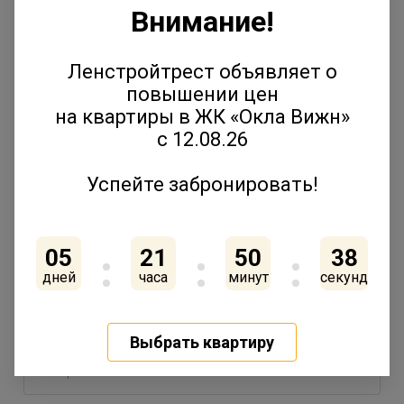
Внимание!
«Ленстройтрест» и ИТМО запускают «Школу
добрососедства»: бесплатный курс
урбанистики для детей
Ленстройтрест объявляет о
повышении цен
23 апреля 2026
на квартиры в ЖК «Окла Вижн»
с 12.08.26
ЖК «Янила Драйв» вошел в финал премии
Успейте забронировать!
REPA
20 апреля 2026
05
21
50
38
дней
часа
минут
секунд
Старт продаж 5 корпуса «Янила Форест»:
Выбрать квартиру
природа, комфорт и готовая инфраструктура
16 апреля 2026