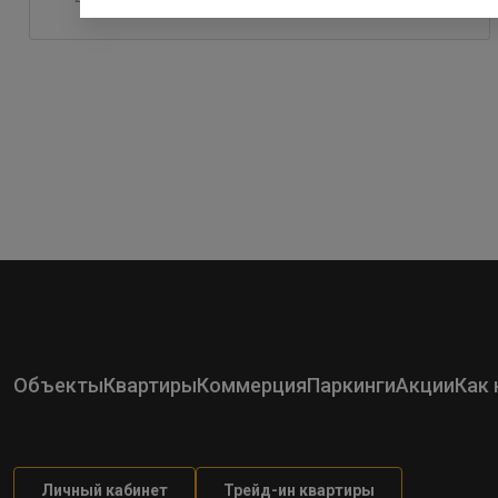
Объекты
Квартиры
Коммерция
Паркинги
Акции
Как 
Личный кабинет
Трейд-ин квартиры