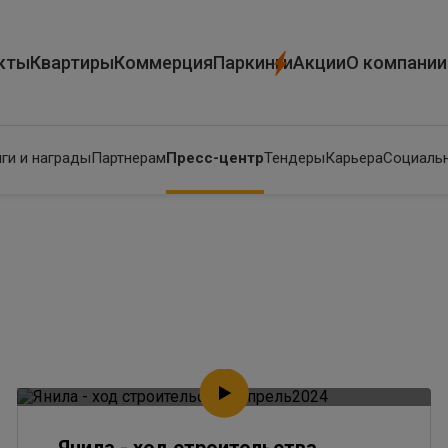
кты
Квартиры
Коммерция
Паркинги
Акции
О компании
ги и награды
Партнерам
Пресс-центр
Тендеры
Карьера
Социальн