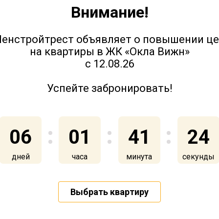
Внимание!
IQ Гатчина - ход строительства.
енстройтрест объявляет о повышении ц
Октябрь 2023
на квартиры в ЖК «Окла Вижн»
с 12.08.26
Успейте забронировать!
28 октября 2023
06
01
41
24
дней
часа
минута
секунды
IQ Гатчина - ход строительства.
Август-Сентябрь 2023
Выбрать квартиру