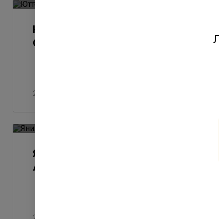
Юттери - ход строительства.
Л
Октябрь 2023
28 октября 2023
Янила - ход строительства.
Август-Сентрябрь 2023
28 сентября 2023