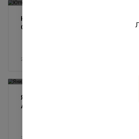
Юттери - ход строительства.
Л
Октябрь 2023
28 октября 2023
Янила - ход строительства.
Август-Сентрябрь 2023
28 сентября 2023