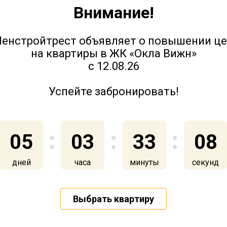
Внимание!
IQ Гатчина - ход строительства.
енстройтрест объявляет о повышении ц
Октябрь 2023
на квартиры в ЖК «Окла Вижн»
с 12.08.26
Успейте забронировать!
28 октября 2023
05
03
33
08
дней
часа
минуты
секунд
IQ Гатчина - ход строительства.
Август-Сентябрь 2023
Выбрать квартиру