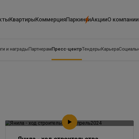
кты
Квартиры
Коммерция
Паркинги
Акции
О компании
ги и награды
Партнерам
Пресс-центр
Тендеры
Карьера
Социальн