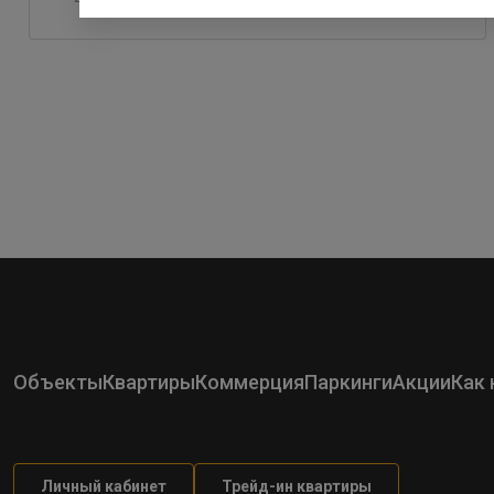
Объекты
Квартиры
Коммерция
Паркинги
Акции
Как 
Личный кабинет
Трейд-ин квартиры