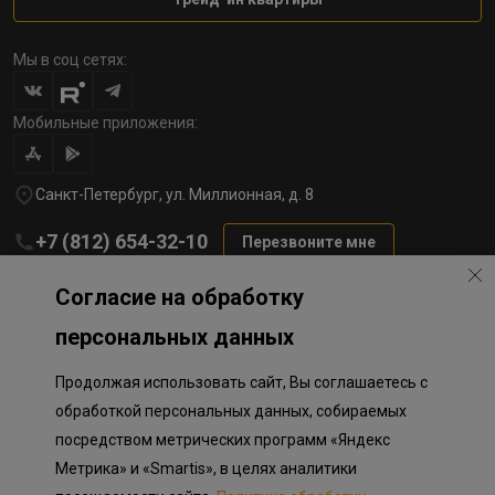
Мы в соц сетях:
Мобильные приложения:
Санкт-Петербург, ул. Миллионная, д. 8
+7 (812) 654-32-10
Перезвоните мне
lst@78stroy.ru
Согласие на обработку
персональных данных
Политика обработки персональных данных
Продолжая использовать сайт, Вы соглашаетесь с
Информация о плановом направлении средств
на строительство соц.объектов в Окле
обработкой персональных данных, собираемых
Правила программы лояльности
посредством метрических программ «Яндекс
Приложение к программе лояльности
Разработка сайта «Пикмедиа»
Метрика» и «Smartis», в целях аналитики