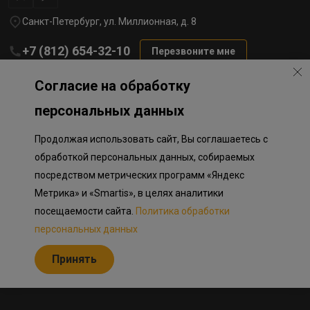
Санкт-Петербург, ул. Миллионная, д. 8
+7 (812) 654-32-10
Перезвоните мне
lst@78stroy.ru
Согласие на обработку
персональных данных
Политика обработки персональных данных
Продолжая использовать сайт, Вы соглашаетесь с
Информация о плановом направлении средств
на строительство соц.объектов в Окле
обработкой персональных данных, собираемых
Правила программы лояльности
посредством метрических программ «Яндекс
Приложение к программе лояльности
Разработка сайта «Пикмедиа»
Метрика» и «Smartis», в целях аналитики
посещаемости сайта.
Политика обработки
Информация, представленная на сайте, носит исключительно
ознакомительный характер, не является публичной офертой,
персональных данных
определяемой положениями Статьи 437 Гражданского кодекса
Российской Федерации. Представленные изображения объектов
Принять
долевого строительства носят предварительный ознакомительный
характер и могут отличаться от фактических проектных решений,
реализуемых застройщиком.