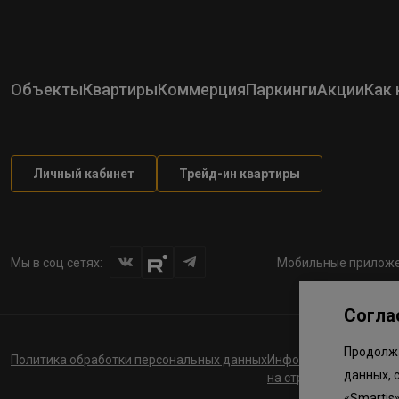
Объекты
Квартиры
Коммерция
Паркинги
Акции
Как 
Личный кабинет
Трейд-ин квартиры
Мы в соц сетях:
Мобильные приложе
Согла
Продолжа
Политика обработки персональных данных
Информация о планов
данных, 
на строительство соц
«Smartis