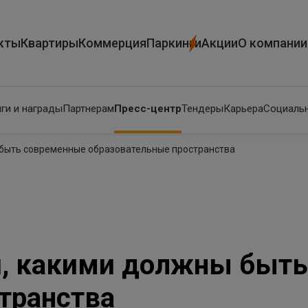
кты
Квартиры
Коммерция
Паркинги
Акции
О компании
ги и награды
Партнерам
Пресс-центр
Тендеры
Карьера
Социальн
 быть современные образовательные пространства
и, какими должны быт
транства