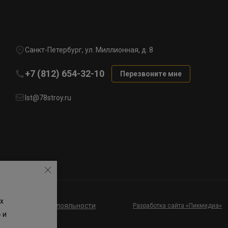
Санкт-Петербург, ул. Миллионная, д. 8
+7 (812) 654-32-10
Перезвоните мне
lst@78stroy.ru
х
ие к программе лояльности
Разработка сайта «Пикмедиа»
 и