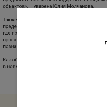
объектов», – уверена Юлия Молчанова.
Также растет спрос на услуги дополнительно
пределы своего жилого комплекса. Так, нап
где проходят творческие, спортивные заняти
профессиональные преподаватели, а для жи
Л
познакомиться с соседями поближе и найт
Как объекты образования становятся настоя
в новых рыночных обстоятельствах —
читай