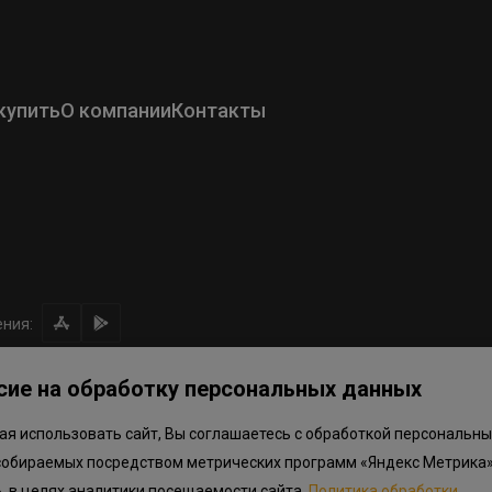
купить
О компании
Контакты
ния:
сие на обработку персональных данных
я использовать сайт, Вы соглашаетесь с обработкой персональны
ом направлении средств
Правила программы лояльности
Приложен
собираемых посредством метрических программ «Яндекс Метрика»
.объектов в Окле
», в целях аналитики посещаемости сайта.
Политика обработки