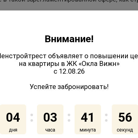
го образования, которые жители квартала мог
ример, «Ленстройтрест» развивает ЖИВИ Клуб
Внимание!
я, работает лекторий и секции по интересам. 
льцов это не только возможность получить н
енстройтрест объявляет о повышении ц
и единомышленников.
на квартиры в ЖК «Окла Вижн»
с 12.08.26
щими драйверами развития среды и как это н
те в материале РБК+ Петербург.
Успейте забронировать!
04
03
41
55
дня
часа
минута
секунд