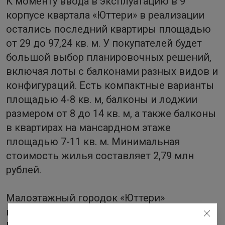
К моменту ввода в эксплуатацию в 9
корпусе квартала «Юттери» в реализации
остались последний квартиры площадью
от 29 до 97,24 кв. м. У покупателей будет
большой выбор планировочных решений,
включая лоты с балконами разных видов и
конфигураций. Есть компактные варианты
площадью 4-8 кв. м, балконы и лоджии
размером от 8 до 14 кв. м, а также балконы
в квартирах на мансардном этаже
площадью 7-11 кв. м. Минимальная
стоимость жилья составляет 2,79 млн
рублей.
Малоэтажный городок «Юттери»
возводится в Колпинском районе Санкт-