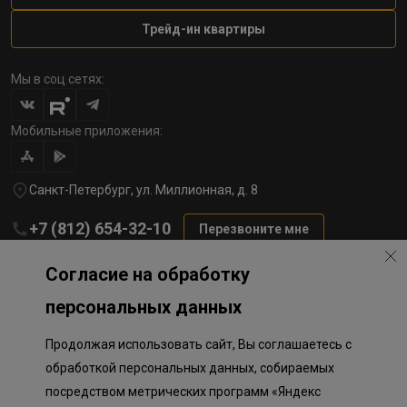
Трейд-ин квартиры
Мы в соц сетях:
Мобильные приложения:
Санкт-Петербург, ул. Миллионная, д. 8
+7 (812) 654-32-10
Перезвоните мне
lst@78stroy.ru
Согласие на обработку
персональных данных
Политика обработки персональных данных
Продолжая использовать сайт, Вы соглашаетесь с
Информация о плановом направлении средств
на строительство соц.объектов в Окле
обработкой персональных данных, собираемых
Правила программы лояльности
посредством метрических программ «Яндекс
Приложение к программе лояльности