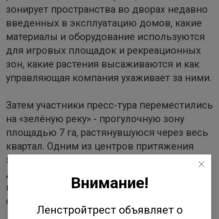
зонирует пространства во дворах недавно
введенных в эксплуатацию домов, какие
материалы и оборудование используются
для игровых площадок и рекреационных
зон, какие растения высаживаются и как
управляющая компания ухаживает за ними.
Затем участники пресс-тура переместились
на «зелёную реку» - прогулочную зону
площадью 7 га, растянувшуюся через весь
квартал. Одним из центров притяжения
здесь является пешеходный мост, для
детей созданы интересные и развивающие
Внимание!
игровые кластеры, а для подростков –
специальные «тусовочные» пространства.
Ленстройтрест объявляет о