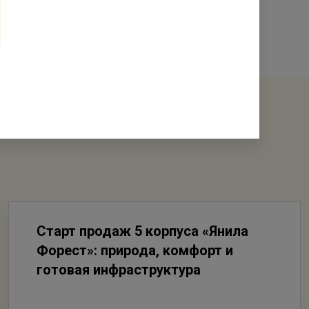
Старт продаж 5 корпуса «Янила
Форест»: природа, комфорт и
готовая инфраструктура