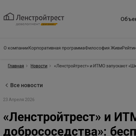
Объе
О компании
Корпоративная программа
Философия Живи
Рейтин
Главная
Новости
«Ленстройтрест» и ИТМО запускают «Шк
Все новости
23 Апреля 2026
«Ленстройтрест» и ИТ
добрососедства»: бес