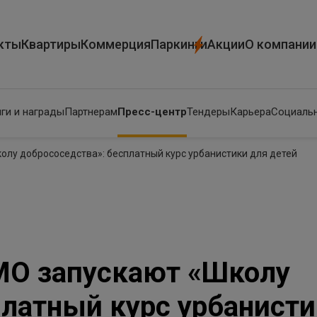
кты
Квартиры
Коммерция
Паркинги
Акции
О компании
ги и награды
Партнерам
Пресс-центр
Тендеры
Карьера
Социальн
олу добрососедства»: бесплатный курс урбанистики для детей
МО запускают «Школу
платный курс урбанисти