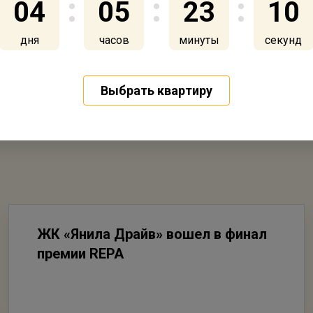
04
05
23
10
дня
часов
минуты
секунд
Выбрать квартиру
ЖК «Янила Драйв» вошел в финал
премии REPA