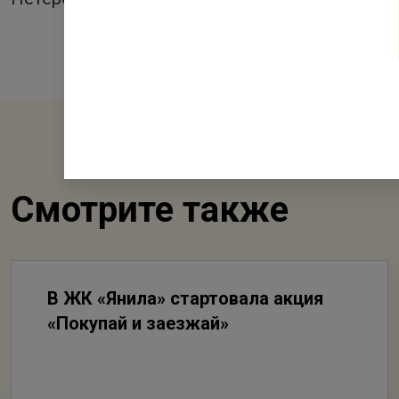
Смотрите также
В ЖК «Янила» стартовала акция
«Покупай и заезжай»