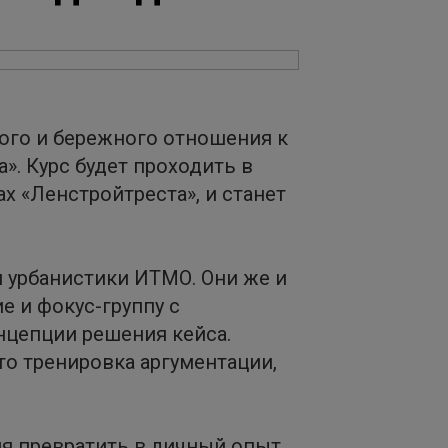
ного и бережного отношения к
а». Курс будет проходить в
х «Ленстройтреста», и станет
 урбанистики ИТМО. Они же и
е и фокус-группу с
нцепции решения кейса.
то тренировка аргументации,
тия превратить в личный опыт.