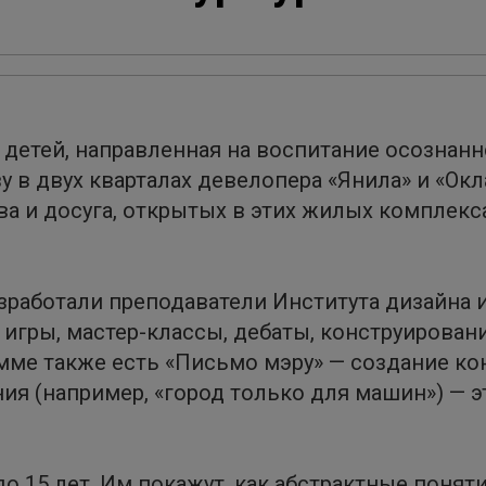
 детей, направленная на воспитание осознан
зу в двух кварталах девелопера «Янила» и «Окл
а и досуга, открытых в этих жилых комплекса
работали преподаватели Института дизайна и
 игры, мастер-классы, дебаты, конструировани
ме также есть «Письмо мэру» — создание ко
ия (например, «город только для машин») — э
 до 15 лет. Им покажут, как абстрактные поня