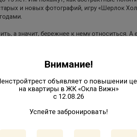
старых и новых фотографий, игру «Шерлок Хол
 годами.
ить, а значит, бережнее к нему относиться. 
 мышления — осваивают те же компетенции, ч
а и урбанистики ИТМО Дмитрий Покидов.
Внимание!
 целые комьюнити и комфортную среду для жиз
к, а не иначе? Кому это удобно? А кому — нет
енстройтрест объявляет о повышении ц
урбанистике, но и в жизни», — отметила Юли
на квартиры в ЖК «Окла Вижн»
с 12.08.26
оект-исследование, которым юным урбаниста
Успейте забронировать!
а» является обладателем городской премии 