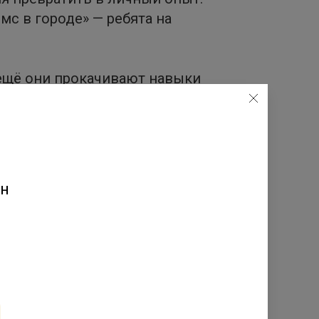
мс в городе» — ребята на
А ещё они прокачивают навыки
то и наши студенты», -
ни. Программа учит главному
? Это основа критического
ен
я Молчанова, генеральный
м предстоит защитить.
«ТОП 25. Самые добрые люди