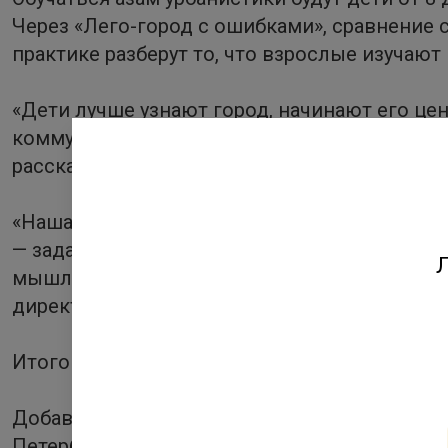
Через «Лего-город с ошибками», сравнение 
практике разберут то, что взрослые изучают
«Дети лучше узнают город, начинают его цен
коммуникации, аналитического и проектного
рассказал преподаватель Института дизайн
«Наша цель — создавать не просто дома, а
— задавать вопросы. Почему двор устроен та
Л
мышления, которое пригодится не только в 
директор ЖИВИ Клуб (ГК «Ленстройтрест»).
Итогом «Школы добрососедства» станет пр
Добавим, что проект «Школа добрососедств
Петербурга».