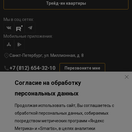
Трейд-ин квартиры
Мы в соц сетях:
Мобильные приложения:
Санкт-Петербург, ул. Миллионная, д. 8
+7 (812) 654-32-10
Перезвоните мне
lst@78stroy.ru
Согласие на обработку
персональных данных
Политика обработки персональных данных
Продолжая использовать сайт, Вы соглашаетесь с
Информация о плановом направлении средств
на строительство соц.объектов в Окле
обработкой персональных данных, собираемых
Правила программы лояльности
посредством метрических программ «Яндекс
Приложение к программе лояльности
Разработка сайта «Пикмедиа»
Метрика» и «Smartis», в целях аналитики