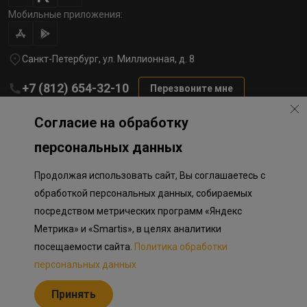
Мобильные приложения:
Санкт-Петербург, ул. Миллионная, д. 8
+7 (812) 654-32-10
Перезвоните мне
lst@78stroy.ru
Согласие на обработку
персональных данных
Политика обработки персональных данных
Продолжая использовать сайт, Вы соглашаетесь с
Информация о плановом направлении средств
на строительство соц.объектов в Окле
обработкой персональных данных, собираемых
Правила программы лояльности
посредством метрических программ «Яндекс
Приложение к программе лояльности
Разработка сайта «Пикмедиа»
Метрика» и «Smartis», в целях аналитики
посещаемости сайта.
Политика обработки
Информация, представленная на сайте, носит исключительно
ознакомительный характер, не является публичной офертой,
персональных данных
определяемой положениями Статьи 437 Гражданского кодекса
Российской Федерации. Представленные изображения объектов
Принять
долевого строительства носят предварительный ознакомительный
характер и могут отличаться от фактических проектных решений,