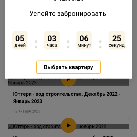
Успейте забронировать!
ГК «Ленстройтрест» утвердила концепцию
05
03
06
25
благоустройства внутренней территории
одного из последних домов в квартале
дней
часа
минут
секунд
«Юттери»
17 февраля 2023
Выбрать квартиру
Юттери - ход строительства. Декабрь 2022 -
Январь 2023
12 января 2023