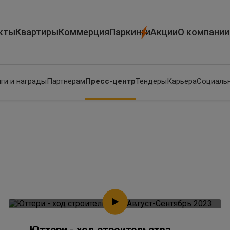
кты
Квартиры
Коммерция
Паркинги
Акции
О компании
ги и награды
Партнерам
Пресс-центр
Тендеры
Карьера
Социальн