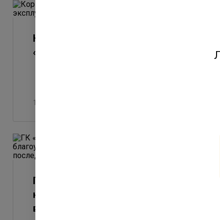
Корпус 7 финского квартала
«Юттери» введен в эксплуатацию
Л
10 апреля 2023
ГК «Ленстройтрест» утвердила
концепцию благоустройства
внутренней территории одного из