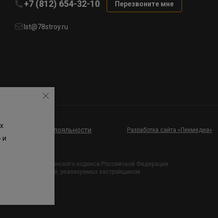
+7 (812) 654-32-10
Перезвоните мне
lst@78stroy.ru
х
ие к программе лояльности
Разработка сайта «Пикмедиа»
 и
и Статьи 437 Гражданского кодекса Российской Федерации.
х проектных решений, реализуемых застройщиком.