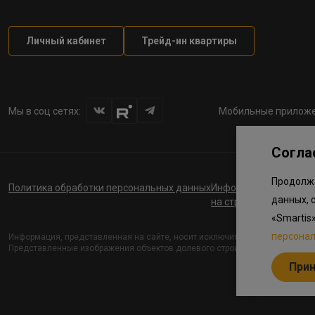
Личный кабинет
Трейд-ин квартиры
Мы в соц сетях:
Мобильные приложе
Согла
Продолжа
Политика обработки персональных данных
Информация о планов
данных, 
на строительство соц
«Smartis
персона
Информация, представленная на сайте, носит исключительно ознакомите
Представленные изображения объектов долевого строительства носят пре
При