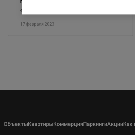
последних домов в квартале
«Юттери»
17 февраля 2023
Объекты
Квартиры
Коммерция
Паркинги
Акции
Как 