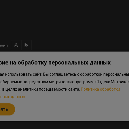
ния:
сие на обработку персональных данных
я использовать сайт, Вы соглашаетесь с обработкой персональны
ом направлении средств
Правила программы лояльности
Приложен
собираемых посредством метрических программ «Яндекс Метрика»
.объектов в Окле
», в целях аналитики посещаемости сайта.
Политика обработки
льных данных
льный характер, не является публичной офертой, определяемой положениям
дварительный ознакомительный характер и могут отличаться от фактически
нять