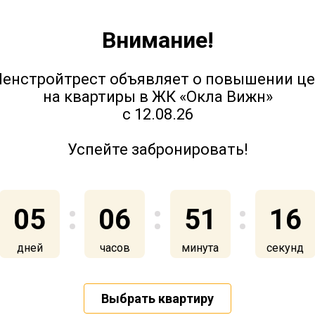
Внимание!
Юттери - ход строительства.
Март2023
енстройтрест объявляет о повышении ц
на квартиры в ЖК «Окла Вижн»
с 12.08.26
28 марта 2023
Успейте забронировать!
05
06
51
15
Юттери - ход строительства.
дней
часов
минута
секунд
Декабрь 2022 - Январь 2023
Выбрать квартиру