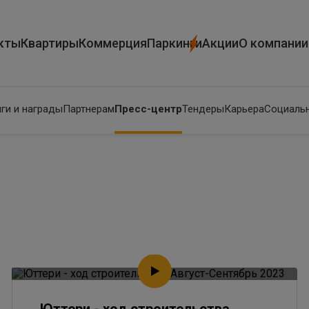
кты
Квартиры
Коммерция
Паркинги
Акции
О компании
ги и награды
Партнерам
Пресс-центр
Тендеры
Карьера
Социальн