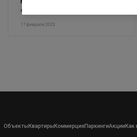
последних домов в квартале
«Юттери»
17 февраля 2023
Объекты
Квартиры
Коммерция
Паркинги
Акции
Как 