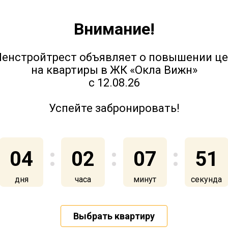
Внимание!
Юттери - ход строительства.
Март2023
енстройтрест объявляет о повышении ц
на квартиры в ЖК «Окла Вижн»
с 12.08.26
28 марта 2023
Успейте забронировать!
04
02
07
51
Юттери - ход строительства.
дня
часа
минут
секунда
Декабрь 2022 - Январь 2023
Выбрать квартиру