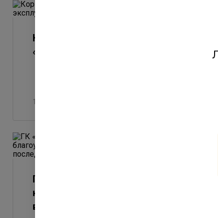
Корпус 7 финского квартала
«Юттери» введен в эксплуатацию
Л
10 апреля 2023
ГК «Ленстройтрест» утвердила
концепцию благоустройства
внутренней территории одного из