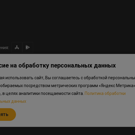
ния:
сие на обработку персональных данных
я использовать сайт, Вы соглашаетесь с обработкой персональны
ом направлении средств
Правила программы лояльности
Приложен
собираемых посредством метрических программ «Яндекс Метрика»
.объектов в Окле
», в целях аналитики посещаемости сайта.
Политика обработки
льных данных
льный характер, не является публичной офертой, определяемой положениям
дварительный ознакомительный характер и могут отличаться от фактически
нять