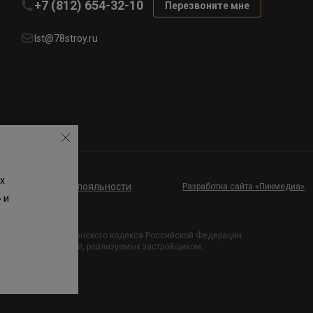
+7 (812) 654-32-10
Перезвоните мне
lst@78stroy.ru
х
ие к программе лояльности
Разработка сайта «Пикмедиа»
 и
и Статьи 437 Гражданского кодекса Российской Федерации.
х проектных решений, реализуемых застройщиком.