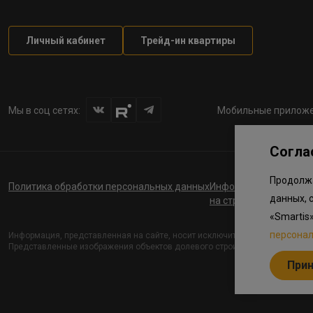
Личный кабинет
Трейд-ин квартиры
Мы в соц сетях:
Мобильные приложе
Согла
Продолжа
Политика обработки персональных данных
Информация о планов
данных, 
на строительство соц
«Smartis
персона
Информация, представленная на сайте, носит исключительно ознакомите
Представленные изображения объектов долевого строительства носят пре
При