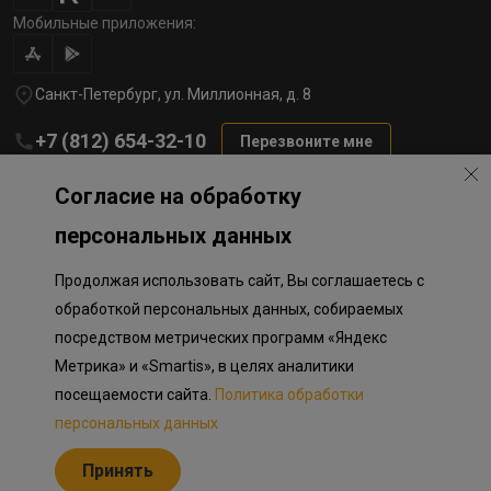
Мобильные приложения:
Санкт-Петербург, ул. Миллионная, д. 8
+7 (812) 654-32-10
Перезвоните мне
lst@78stroy.ru
Согласие на обработку
персональных данных
Политика обработки персональных данных
Продолжая использовать сайт, Вы соглашаетесь с
Информация о плановом направлении средств
на строительство соц.объектов в Окле
обработкой персональных данных, собираемых
Правила программы лояльности
посредством метрических программ «Яндекс
Приложение к программе лояльности
Разработка сайта «Пикмедиа»
Метрика» и «Smartis», в целях аналитики
посещаемости сайта.
Политика обработки
Информация, представленная на сайте, носит исключительно
ознакомительный характер, не является публичной офертой,
персональных данных
определяемой положениями Статьи 437 Гражданского кодекса
Российской Федерации. Представленные изображения объектов
Принять
долевого строительства носят предварительный ознакомительный
характер и могут отличаться от фактических проектных решений,