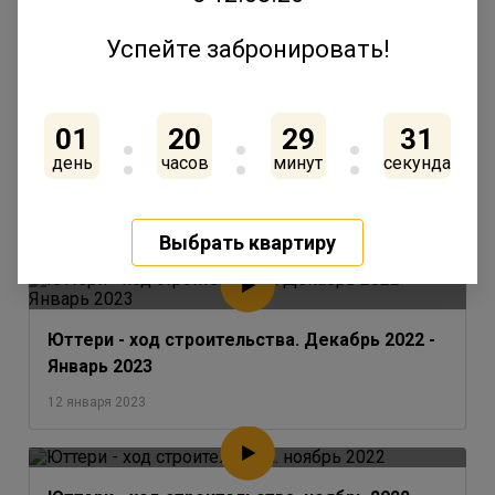
Успейте забронировать!
ГК «Ленстройтрест» утвердила концепцию
01
20
29
31
благоустройства внутренней территории
одного из последних домов в квартале
день
часов
минут
секунда
«Юттери»
17 февраля 2023
Выбрать квартиру
Юттери - ход строительства. Декабрь 2022 -
Январь 2023
12 января 2023