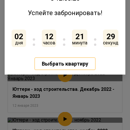
Успейте забронировать!
ГК «Ленстройтрест» утвердила концепцию
02
12
21
29
благоустройства внутренней территории
одного из последних домов в квартале
дня
часов
минута
секунд
«Юттери»
17 февраля 2023
Выбрать квартиру
Юттери - ход строительства. Декабрь 2022 -
Январь 2023
12 января 2023