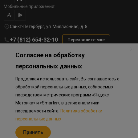
Мобильные приложения:
Санкт-Петербург, ул. Миллионная, д. 8
+7 (812) 654-32-10
Перезвоните мне
lst@78stroy.ru
Согласие на обработку
персональных данных
Политика обработки персональных данных
Продолжая использовать сайт, Вы соглашаетесь с
Информация о плановом направлении средств
на строительство соц.объектов в Окле
обработкой персональных данных, собираемых
Правила программы лояльности
посредством метрических программ «Яндекс
Приложение к программе лояльности
Разработка сайта «Пикмедиа»
Метрика» и «Smartis», в целях аналитики
посещаемости сайта.
Политика обработки
Информация, представленная на сайте, носит исключительно
ознакомительный характер, не является публичной офертой,
персональных данных
определяемой положениями Статьи 437 Гражданского кодекса
Российской Федерации. Представленные изображения объектов
Принять
долевого строительства носят предварительный ознакомительный
характер и могут отличаться от фактических проектных решений,