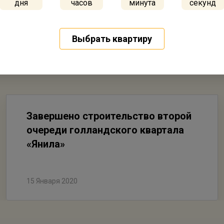
дня
часов
минута
секунд
Выбрать квартиру
Завершено строительство второй
очереди голландского квартала
«Янила»
15 Января 2020