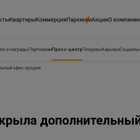
кты
Квартиры
Коммерция
Паркинги
Акции
О компании
ги и награды
Партнерам
Пресс-центр
Тендеры
Карьера
Социальн
ельный офис продаж
ткрыла дополнительны