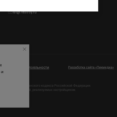
lst@78stroy.ru
х
ие к программе лояльности
Разработка сайта «Пикмедиа»
 и
и Статьи 437 Гражданского кодекса Российской Федерации.
х проектных решений, реализуемых застройщиком.