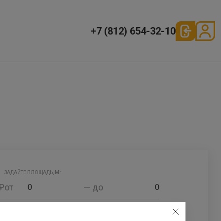
+7 (812) 654-32-10
2
ЗАДАЙТЕ ПЛОЩАДЬ, М
₽
от
— до