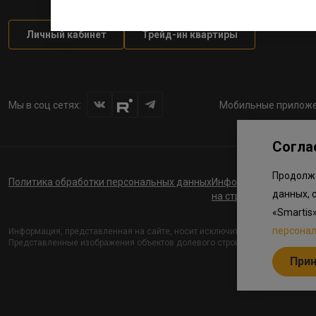
Личный кабинет
Трейд-ин квартиры
Мы в соц сетях:
Мобильные приложе
Согла
Продолжа
Политика обработки персональных данных
Информация о планов
данных, 
на строительство соц
«Smartis
персона
Информация, представленная на сайте, носит исключительно ознакомите
Представленные изображения объектов долевого строительства носят пре
При