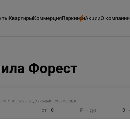
кты
Квартиры
Коммерция
Паркинги
Акции
О компании
нила Форест
КОМНАТНОСТЬ
СРОКИ СДАЧИ
ЗАДАЙТЕ СТОИМОСТЬ, ₽
от
₽ — до