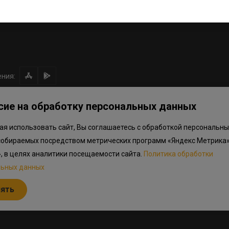
ния:
сие на обработку персональных данных
я использовать сайт, Вы соглашаетесь с обработкой персональны
ом направлении средств
Правила программы лояльности
Приложен
собираемых посредством метрических программ «Яндекс Метрика»
.объектов в Окле
», в целях аналитики посещаемости сайта.
Политика обработки
льных данных
льный характер, не является публичной офертой, определяемой положениям
дварительный ознакомительный характер и могут отличаться от фактически
нять