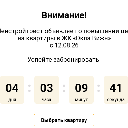
Внимание!
енстройтрест объявляет о повышении ц
на квартиры в ЖК «Окла Вижн»
с 12.08.26
Успейте забронировать!
04
03
09
41
дня
часа
минут
секунда
купить
О компании
Контакты
Выбрать квартиру