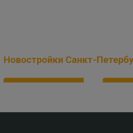
Выберите тип недвижимости
Выберите комнатн
Новостройки Санкт-Петербу
Семейная ипотека от 2,2%
Рассрочк