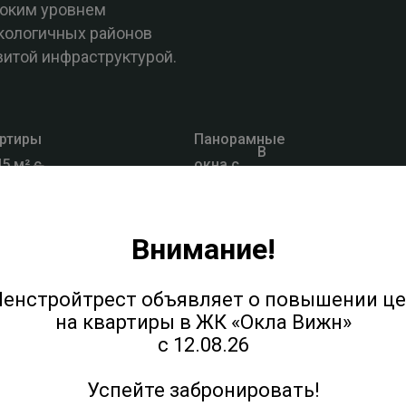
соким уровнем
кологичных районов
витой инфраструктурой.
ртиры
Панорамные
В
45 м² с
окна с
комплексе
тер-
видами на
нет студий
льнями
лес и озёра
Внимание!
бнее о квартале
енстройтрест объявляет о повышении ц
на квартиры в ЖК «Окла Вижн»
с 12.08.26
Успейте забронировать!