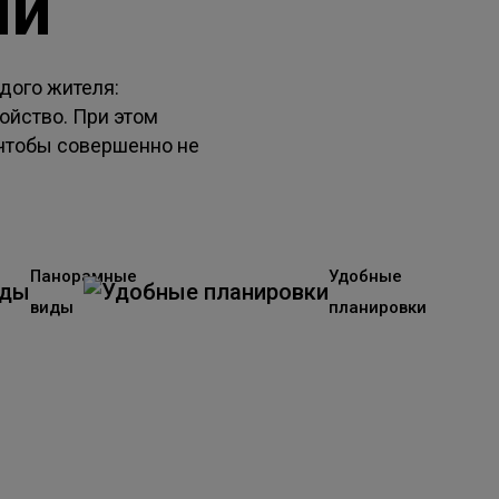
ый
дого жителя:
ойство. При этом
 чтобы совершенно не
Панорамные
Удобные
виды
планировки
бнее о квартале