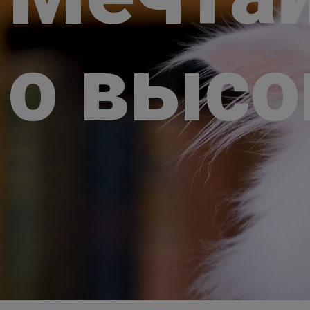
о выс