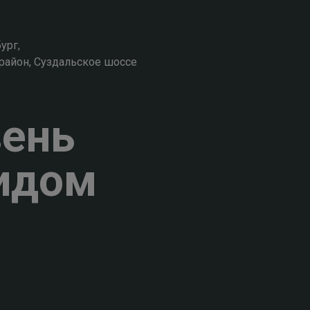
ург,
район, Суздальское шоссе
вень
идом