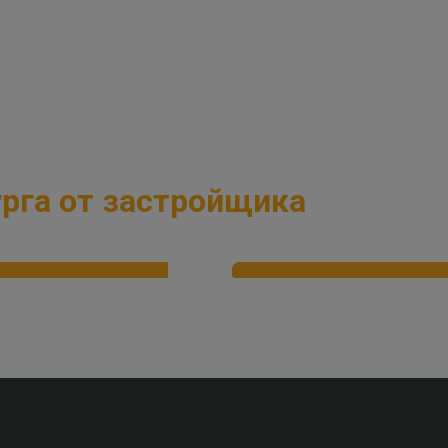
ость
Выберите объект
Задайте стои
от
рга от застройщика
а на 8 лет
Отсрочка до 1 года