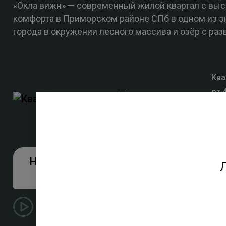
«Окла вижн» — современный жилой квартал с вы
комфорта в Приморском районе СПб в одном из э
города в окружении лесного массива и озёр с раз
Ква
от 
мас
спа
Новая квартира в трейд-
Подро
Л
ин
Видео о квартале