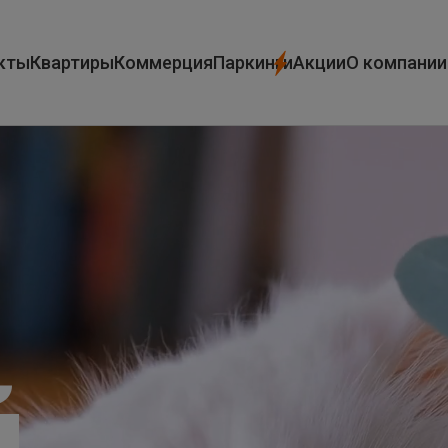
кты
Квартиры
Коммерция
Паркинги
Акции
О компании
й