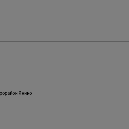
рорайон Янино
ской