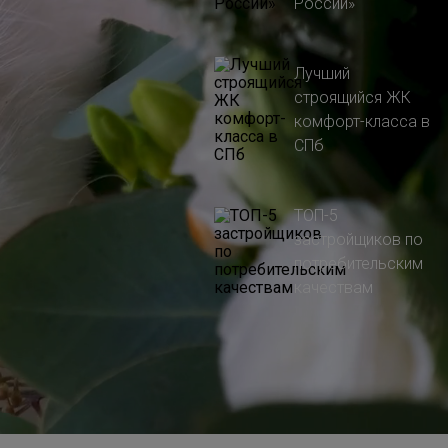
России»
Лучший
строящийся ЖК
комфорт-класса в
СПб
ТОП-5
застройщиков по
потребительским
качествам