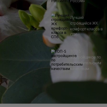
России»
Лучший
строящийся ЖК
комфорт-класса в
СПб
ТОП-5
застройщиков по
потребительским
качествам