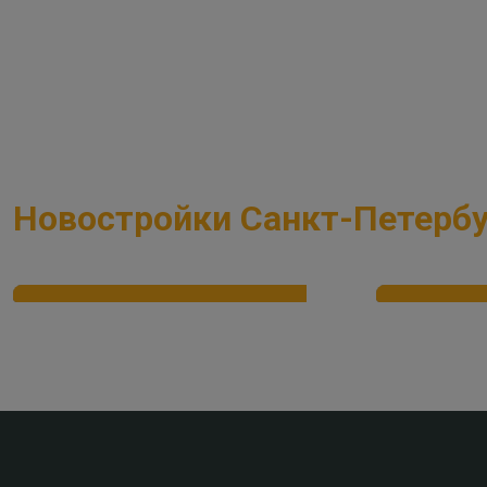
Выберите тип недвижимости
Выберите комнатн
Новостройки Санкт-Петербу
Семейная ипотека от 2,2%
Рассрочк