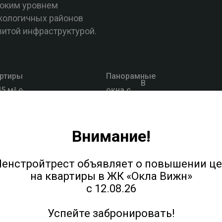
соким уровнем
кологичных районов
витой инфраструктурой.
ртиры
Панорамные
В
45 м² с
окна с
комплексе
тер-
видами на
нет студий
льнями
лес и озёра
Внимание!
бнее о квартале
енстройтрест объявляет о повышении ц
на квартиры в ЖК «Окла Вижн»
с 12.08.26
Успейте забронировать!