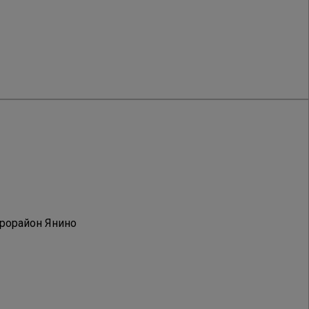
рорайон Янино
ской