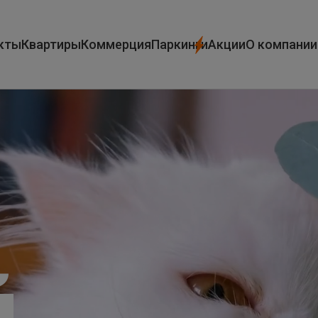
кты
Квартиры
Коммерция
Паркинги
Акции
О компании
й