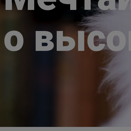
о выс