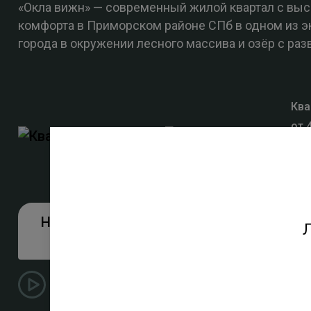
«Окла вижн» — современный жилой квартал с вы
комфорта в Приморском районе СПб в одном из э
города в окружении лесного массива и озёр с раз
Ква
от 
мас
спа
Новая квартира в трейд-
Подро
Л
ин
Видео о квартале