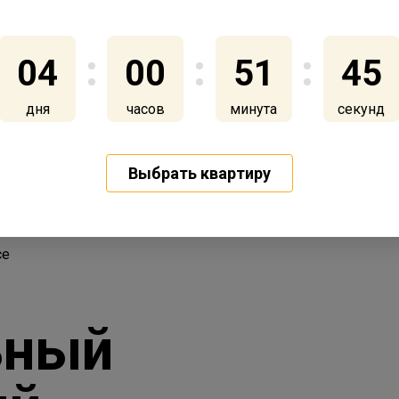
04
00
51
43
дня
часов
минута
секунды
Выбрать квартиру
се
ьный