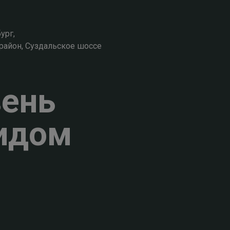
ург,
район, Суздальское шоссе
вень
идом