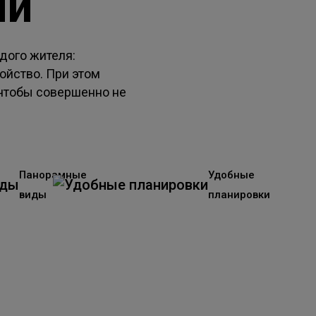
ый
дого жителя:
ойство. При этом
 чтобы совершенно не
Панорамные
Удобные
виды
планировки
бнее о квартале