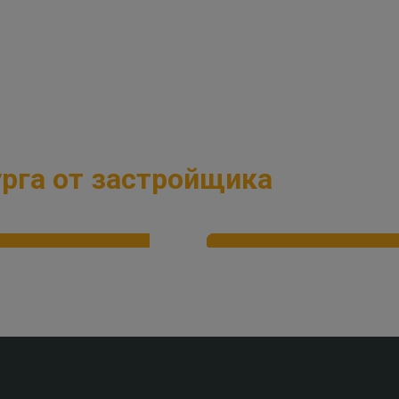
ость
Выберите объект
Задайте стои
от
рга от застройщика
а на 8 лет
Отсрочка до 1 года