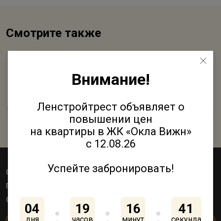
Смотрите также
Детский сад в виде замка в Колпинском районе
Внимание!
достроят к осени
24 Июня 2019
Ленстройтрест объявляет о
повышении цен
на квартиры в ЖК «Окла Вижн»
с 12.08.26
Успейте забронировать!
Объекты
Квартиры
Коммерция
Паркинги
Акции
Как купить
О компании
Контакты
04
19
16
41
дня
часов
минут
секунда