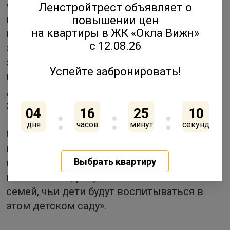
«Ленстройтрест»: «Возведение объектов
Ленстройтрест объявляет о
инфраструктуры в новостройках сегодня –
повышении цен
на квартиры в ЖК «Окла Вижн»
показатель социальной ответственности
с 12.08.26
застройщика перед обществом. Но для нас
это еще и часть философии ЖИВИ, основа
Успейте забронировать!
которой – обеспечить жителей наших
домов всем необходимым для достойной
жизни.
04
16
25
09
дня
часов
минут
секунд
Строительство детского сада “Дунайский”
входило в социальные обязательства
Выбрать квартиру
компании перед городом, “Ленстройтрест”
их выполнил, результат – 140 счастливых
семей, чьи дети будут воспитываться в
этом детском саду».