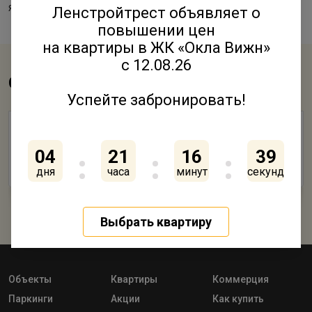
языка, на них ждут и совсем малышей, от 0 лет.
Ленстройтрест объявляет о
повышении цен
на квартиры в ЖК «Окла Вижн»
с 12.08.26
Смотрите также
Успейте забронировать!
О танке, самолёте, пожарной машине и не
только…
04
21
16
39
дня
часа
минут
секунд
02 Июня 2017
Выбрать квартиру
Объекты
Квартиры
Коммерция
Паркинги
Акции
Как купить