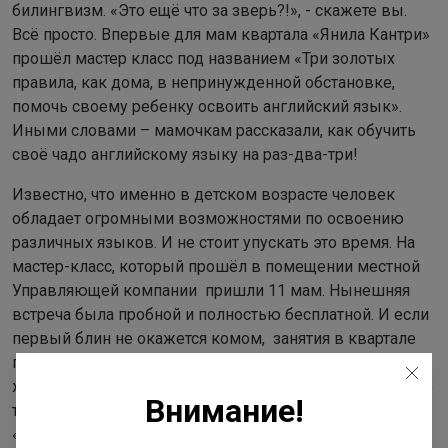
билингвизм. «Это ещё что за зверь?!», - скажете вы.
Всё просто. Впервые для мам квартала «Янила Кантри»
прошёл мастер класс под названием «Три золотых
правила, как дома, в непринужденной обстановке,
помочь своему ребенку освоить английский язык».
Иными словами – мамочкам рассказали, как обучить
своё чадо английскому языку на раз-два-три!
Известно, что именно в детском возрасте человек
обладает огромными возможностями по освоению
различных языков. И не стоит упускать это время. На
мастер-класс, который прошёл в помещении местной
Управляющей компании пришли 11 мам. Нынешняя
встреча была пробной и полностью бесплатной. И если
первый блин не окажется комом, занятия в квартале
пойдут регулярно, но уже на платной основе. Однако
жителям кварталов «Ленстройтреста» они обойдутся не
Внимание!
так дорого – с 20 процентной скидкой. Добавим, в
«Школе мистера Рэббита» занятия ведут носители