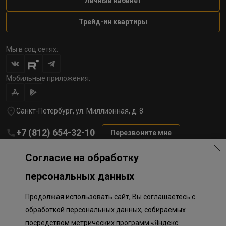
Личный кабинет
Трейд-ин квартиры
Мы в соц сетях:
Мобильные приложения:
Санкт-Петербург, ул. Миллионная, д. 8
+7 (812) 654-32-10
Перезвоните мне
lst@78stroy.ru
Согласие на обработку
персональных данных
Политика обработки персональных данных
Продолжая использовать сайт, Вы соглашаетесь с
Информация о плановом направлении средств
на строительство соц.объектов в Окле
обработкой персональных данных, собираемых
Правила программы лояльности
посредством метрических программ «Яндекс
Приложение к программе лояльности