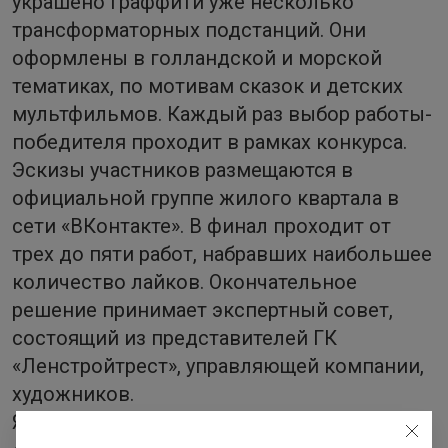
украшено граффити уже несколько
трансформаторных подстанций. Они
оформлены в голландской и морской
тематиках, по мотивам сказок и детских
мультфильмов. Каждый раз выбор работы-
победителя проходит в рамках конкурса.
Эскизы участников размещаются в
официальной группе жилого квартала в
сети «ВКонтакте». В финал проходит от
трех до пяти работ, набравших наибольшее
количество лайков. Окончательное
решение принимает экспертный совет,
состоящий из представителей ГК
«Ленстройтрест», управляющей компании,
художников.
Ян Фельдман, директор по маркетингу ГК