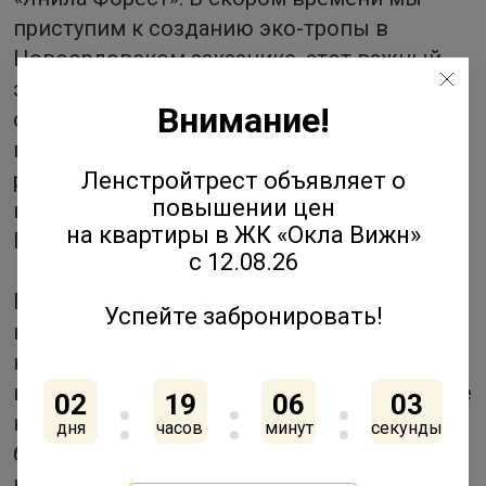
приступим к созданию эко-тропы в
Новоорловском заказнике, этот важный
экологический проект мы реализуем
Внимание!
совместно с комитетом по
природопользованию Санкт-Петербурга. И,
разумеется, готовим к выводу на рынок
Ленстройтрест объявляет о
повышении цен
новые кварталы в разных частях
на квартиры в ЖК «Окла Вижн»
Петербурга.
с 12.08.26
При этом наша стратегия остается
Успейте забронировать!
неизменной. Мы никогда не гнались за
количеством, предпочитая делать ставку
на качество того, что мы строим. Внимание
02
19
06
03
к архитектуре наших домов,
дня
часов
минут
секунды
благоустройству дворов, планировкам
квартир и таким, казалось бы,