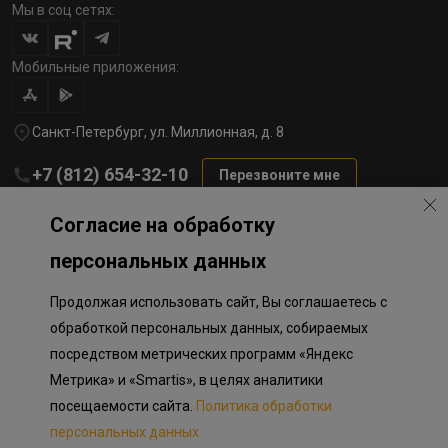
Мы в соц сетях:
Мобильные приложения:
Санкт-Петербург, ул. Миллионная, д. 8
+7 (812) 654-32-10
Перезвоните мне
lst@78stroy.ru
Согласие на обработку
персональных данных
Политика обработки персональных данных
Продолжая использовать сайт, Вы соглашаетесь с
Информация о плановом направлении средств
на строительство соц.объектов в Окле
обработкой персональных данных, собираемых
Правила программы лояльности
посредством метрических программ «Яндекс
Приложение к программе лояльности
Разработка сайта «Пикмедиа»
Метрика» и «Smartis», в целях аналитики
посещаемости сайта.
Политика обработки
Информация, представленная на сайте, носит исключительно
ознакомительный характер, не является публичной офертой,
персональных данных
определяемой положениями Статьи 437 Гражданского кодекса