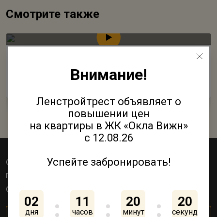
Смотрите также
Голландский квартал Янила
Внимание!
17 Октября 2018
Ленстройтрест объявляет о
повышении цен
на квартиры в ЖК «Окла Вижн»
с 12.08.26
Успейте забронировать!
Объекты
Квартиры
Коммерция
Паркинги
Акции
Как купить
О компании
Контакты
02
11
20
20
дня
часов
минут
секунд
Личный кабинет