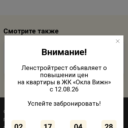
Смотрите также
Внимание!
Первый день Осени, День Знаний и… День
рождения города Колпино!
Ленстройтрест объявляет о
02 Сентября 2018
повышении цен
на квартиры в ЖК «Окла Вижн»
с 12.08.26
Успейте забронировать!
Объекты
Квартиры
Коммерция
Паркинги
Акции
Как купить
02
17
04
28
О компании
Контакты