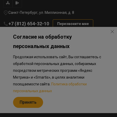
Санкт-Петербург, ул. Миллионная, д. 8
+7 (812) 654-32-10
Перезвоните мне
lst@78stroy.ru
Согласие на обработку
персональных данных
Политика обработки персональных данных
Продолжая использовать сайт, Вы соглашаетесь с
Информация о плановом направлении средств
на строительство соц.объектов в Окле
обработкой персональных данных, собираемых
Правила программы лояльности
посредством метрических программ «Яндекс
Приложение к программе лояльности
Разработка сайта «Пикмедиа»
Метрика» и «Smartis», в целях аналитики
посещаемости сайта.
Политика обработки
Информация, представленная на сайте, носит исключительно
ознакомительный характер, не является публичной офертой,
персональных данных
определяемой положениями Статьи 437 Гражданского кодекса
Российской Федерации. Представленные изображения объектов
Принять
долевого строительства носят предварительный ознакомительный
характер и могут отличаться от фактических проектных решений,
реализуемых застройщиком.