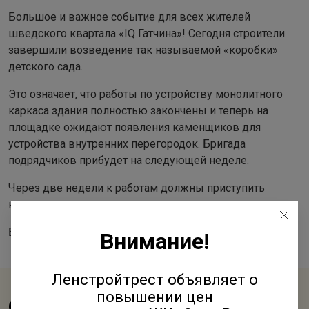
Большое и важное событие для всех жителей
шведского квартала «IQ Гатчина»! Сегодня строители
завершили возведение так называемой «коробки»
детского сада.
Это означает, что работы по устройству монолитного
каркаса здания полностью закончены и теперь на
площадке ожидают появления каменщиков для
устройства внутренних перегородок. Бригада
подрядчиков прибудет на следующей неделе.
Через две недели к работам должны приступить
кровельщики.
Будущий садик рассчитан на 120 мест.
Внимание!
Ленстройтрест объявляет о
повышении цен
Смотрите также