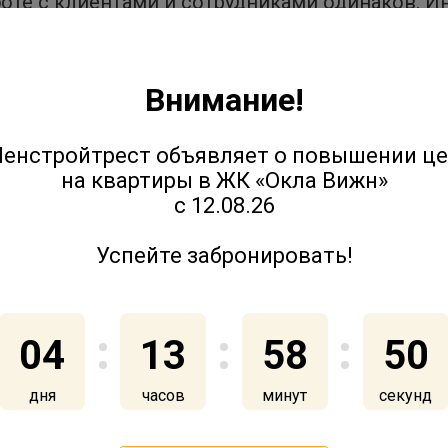
боте с клиентами и сотрудниками одинаков. 
предоставление возможностей — наши главные 
а ГК «Ленстройтрест».
ыла учреждена в 1997 году, а в 2018 году ее
Внимание!
м федеральном округе. Номинации премии: «К
 «Корпоративные коммуникации», «Внутрикорп
енстройтрест объявляет о повышении ц
жение территорий», «Digital коммуникации».
на квартиры в ЖК «Окла Вижн»
с 12.08.26
oytrest_stal_pobeditelem_pervoy_premii_serebry
Успейте забронировать!
04
13
58
49
дня
часов
минут
секунд