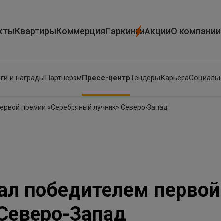
кты
Квартиры
Коммерция
Паркинги
Акции
О компании
ги и награды
Партнерам
Пресс-центр
Тендеры
Карьера
Социальн
первой премии «Серебряный лучник» Северо-Запад
тал победителем перво
Северо-Запад