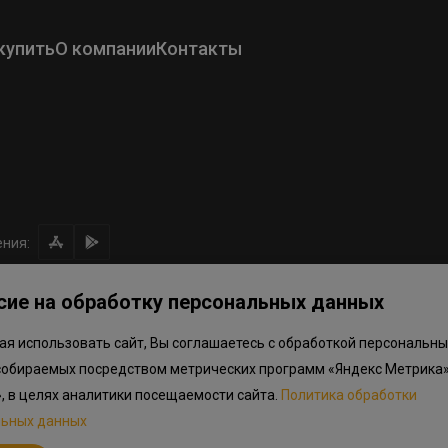
купить
О компании
Контакты
ния:
сие на обработку персональных данных
я использовать сайт, Вы соглашаетесь с обработкой персональны
ом направлении средств
Правила программы лояльности
Приложен
собираемых посредством метрических программ «Яндекс Метрика»
.объектов в Окле
», в целях аналитики посещаемости сайта.
Политика обработки
льных данных
льный характер, не является публичной офертой, определяемой положениям
дварительный ознакомительный характер и могут отличаться от фактически