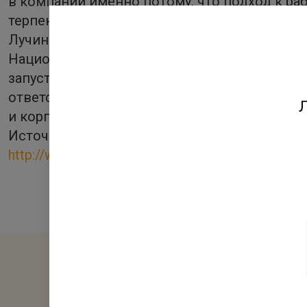
в компании именно потому, что подход к ра
терпение и доброжелательность, забота и 
Лучина, заместитель генерального директор
Национальная премия «Серебряный лучник» б
запустили этап конкурса в Северо-Западно
ответственность и благотворительность»,
Л
и корпоративные медиа», «Развитие и продви
Источник:
http://www.kvadrat.ru/news/20190218_gk_lenstr