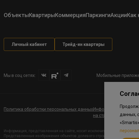
Объекты
Квартиры
Коммерция
Паркинги
Акции
Как 
Личный кабинет
Трейд-ин квартиры
Мы в соц сетях:
Мобильные приложе
Согла
Продолжа
Политика обработки персональных данных
Информация о планов
данных, 
на строительство соц
«Smartis
персона
Информация, представленная на сайте, носит исключительно ознакомите
Представленные изображения объектов долевого строительства носят пре