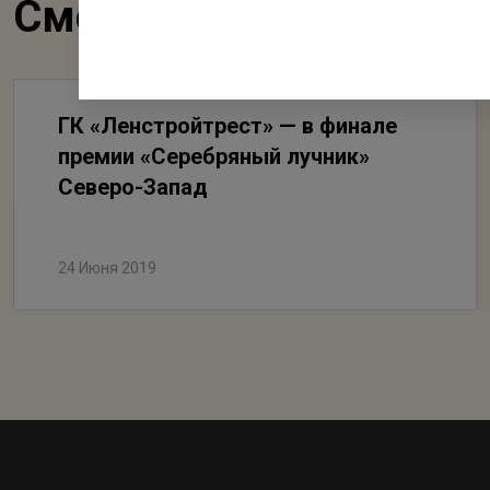
Смотрите также
ГК «Ленстройтрест» — в финале
премии «Серебряный лучник»
Северо-Запад
24 Июня 2019