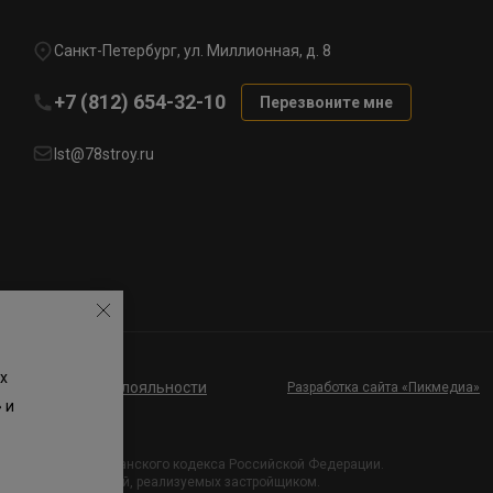
Санкт-Петербург, ул. Миллионная, д. 8
+7 (812) 654-32-10
Перезвоните мне
lst@78stroy.ru
х
ие к программе лояльности
Разработка сайта «Пикмедиа»
 и
и Статьи 437 Гражданского кодекса Российской Федерации.
х проектных решений, реализуемых застройщиком.