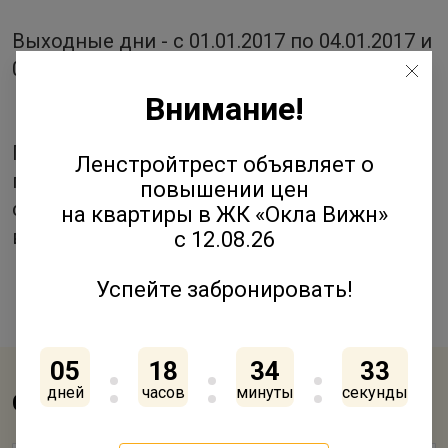
Выходные дни - с 01.01.2017 по 04.01.2017 и
07.01.2017
Внимание!
Поздравляем всех с наступающим Новым
Ленстройтрест объявляет о
годом и Рождеством и желаем
повышении цен
скорейшего разрешения жилищных
на квартиры в ЖК «Окла Вижн»
вопросов.
с 12.08.26
Успейте забронировать!
05
18
34
33
дней
часов
минуты
секунды
Смотрите также