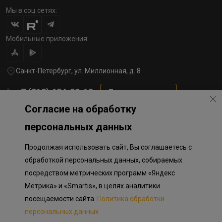
Мы в соц сетях:
Мобильные приложения:
Санкт-Петербург, ул. Миллионная, д. 8
+7 (812) 654-32-10
Перезвоните мне
Согласие на обработку
lst@78stroy.ru
персональных данных
Продолжая использовать сайт, Вы соглашаетесь с
Политика обработки персональных данных
Информация о плановом направлении средств
обработкой персональных данных, собираемых
на строительство соц.объектов в Окле
посредством метрических программ «Яндекс
Правила программы лояльности
Разработка сайта «Пикмедиа»
Метрика» и «Smartis», в целях аналитики
посещаемости сайта.
Политика обработки
Информация, представленная на сайте, носит исключительно
ознакомительный характер, не является публичной офертой,
персональных данных
определяемой положениями Статьи 437 Гражданского кодекса