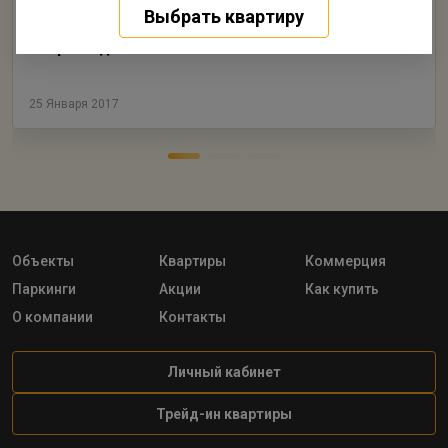
Выбрать квартиру
ГК Ленстройтрест построит на Петровском
острове два жилых комплекса бизнес-класса
25 Января 2017
Объекты
Квартиры
Коммерция
Паркинги
Акции
Как купить
О компании
Контакты
Личный кабинет
Трейд-ин квартиры